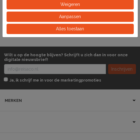
Weigeren
281612
Artikelnummer
Aanpassen
Stuk
Eeinheid
Alles toestaan
Wilt u op de hoogte blijven? Schrijft u zich dan in voor onze
digitale nieuwsbrief!
Inschrijven
Ja, ik schrijf me in voor de marketingpromoties
MERKEN