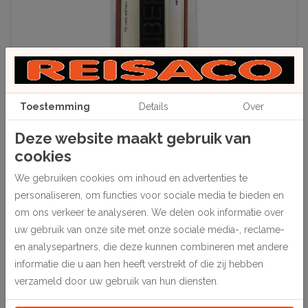
Toestemming
Details
Over
Deze website maakt gebruik van
cookies
Beschrijving
We gebruiken cookies om inhoud en advertenties te
Hiermee worden beschadigingen bijgewerkt aan hout dat reeds
personaliseren, om functies voor sociale media te bieden en
afgekleurd is. Vervaardigd van een harde was die met natuurlijke
om ons verkeer te analyseren. We delen ook informatie over
pigmenten op kleur gebracht is. De was wordt gebruiksklaar d.m.v.
uw gebruik van onze site met onze sociale media-, reclame-
warm water of door kneden. Op staven van 50 gram.
en analysepartners, die deze kunnen combineren met andere
informatie die u aan hen heeft verstrekt of die zij hebben
verzameld door uw gebruik van hun diensten.
Specificaties