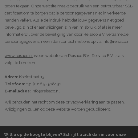
tegen te gaan. Onze website maakt gebruik van een betrouwbaar SSL-
certificaat om te borgen dat je persoonsgegevens niet in verkeerde
handen vallen. Als je de indruk hebt dat jouw gegevens niet goed
beveiligd zijn of er aanwijzingen zijn van misbruik, of als je meer
informatie wil over de beveiliging van door Reisaco B.V. verzamelde
persoonsgegevens, neem dan contact met ons op via info@reisaco.n
www.reisaco.nl
is een website van Reisaco B.V.. Reisaco B.V. is als
volgt te bereiken:
Adres:
Koelestraat 13
Telefoon:
+31 (0)165 - 518191
E-mailadres:
info@reisaco.nl
Wij behouden het recht om deze privacyverklaring aan te passen.
Wijzigingen zullen op deze website worden gepubliceerd.
Wilt u op de hoogte blijven? Schrijft u zich dan in voor onze