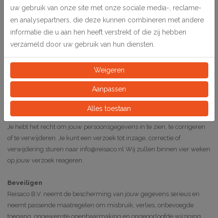
je toestemming toegevoegd aan de lijst van abonnees. Iedere
uw gebruik van onze site met onze sociale media-, reclame-
nieuwsbrief bevat een link waarmee u zich kunt afmelden. Het
en analysepartners, die deze kunnen combineren met andere
abonneebestand van de nieuwsbrief wordt niet aan derden verstrekt.
informatie die u aan hen heeft verstrekt of die zij hebben
verzameld door uw gebruik van hun diensten.
Cookies
Wij maken gebruik van cookies en andere hulpmiddelen (zoals pixels
Weigeren
en scripts) in lijn met onze cookieverklaring en de relevante
regelgeving om informatie over jou te verzamelen wanneer je onze
Aanpassen
website bezoekt.
Alles toestaan
Gegevens inzien, aanpassen of verwijderen
Je hebt het recht om jouw persoonsgegevens in te zien, te corrigeren
of te verwijderen. Je kunt een verzoek tot inzage, correctie of
verwijdering sturen naar info@reisaco.nl Wij zullen binnen vier weken
op jouw verzoek reageren.
Beveiligen
Reisaco B.V. neemt de bescherming van jouw gegevens serieus en
neemt passende maatregelen om misbruik, verlies, onbevoegde
toegang, ongewenste openbaarmaking en ongeoorloofde wijziging