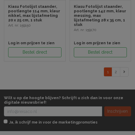
Kiasu Fotolijst staander,
Kiasu Fotolijst staander,
pootlengte 114 mm, kleur
pootlengte 142 mm, kleur
nikkel, max lijstafmeting
messing, max
20 x 25 cm, 1 stuk
lijstafmeting 28 x 35 cm, 1
stuk
Art. nr: 159150
Art. nr: 159170
Log in om prijzen te zien
Log in om prijzen te zien
Bestel direct
Bestel direct
1
2
Wilt u op de hoogte blijven? Schrijft u zich dan in voor onze
digitale nieuwsbrief!
Inschrijven
Ja, ik schrijf me in voor de marketingpromoties