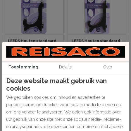
LEEDS Houten standaard
LEEDS Houten standaard
klassiek - voor hoogte
klassiek - voor hoogte
van 8-15 cm
van 15-25 cm
Art. nr: 115510
Art. nr: 115520
Toestemming
Details
Over
Log in om prijzen te zien
Log in om prijzen te zien
Bestel direct
Bestel direct
Deze website maakt gebruik van
cookies
We gebruiken cookies om inhoud en advertenties te
personaliseren, om functies voor sociale media te bieden en
om ons verkeer te analyseren. We delen ook informatie over
uw gebruik van onze site met onze sociale media-, reclame-
en analysepartners, die deze kunnen combineren met andere