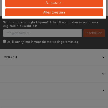
Aanpassen
Alles toestaan
Wilt u op de hoogte blijven? Schrijft u zich dan in voor onze
digitale nieuwsbrief!
Inschrijven
Ja, ik schrijf me in voor de marketingpromoties
MERKEN
Contact