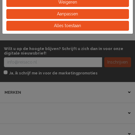
Artikelnummer
Weigeren
Aanpassen
Rol
Eeinheid
Alles toestaan
Wilt u op de hoogte blijven? Schrijft u zich dan in voor onze
digitale nieuwsbrief!
Inschrijven
Ja, ik schrijf me in voor de marketingpromoties
MERKEN