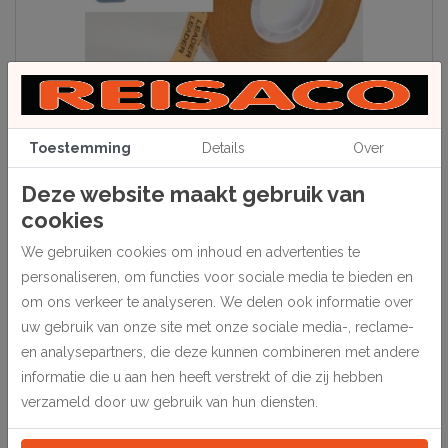
Toestemming
Details
Over
Deze website maakt gebruik van
cookies
Beschrijving
We gebruiken cookies om inhoud en advertenties te
Voor het opplakken van prenten en foto’s en het monteren van
personaliseren, om functies voor sociale media te bieden en
dubbele passepartouts e.d. Wordt verwerkt met transfertapehouder
om ons verkeer te analyseren. We delen ook informatie over
art. nr. 19 60 05
uw gebruik van onze site met onze sociale media-, reclame-
Breedte 12 mm, lengte 33 meter.
en analysepartners, die deze kunnen combineren met andere
informatie die u aan hen heeft verstrekt of die zij hebben
Specificaties
verzameld door uw gebruik van hun diensten.
404910