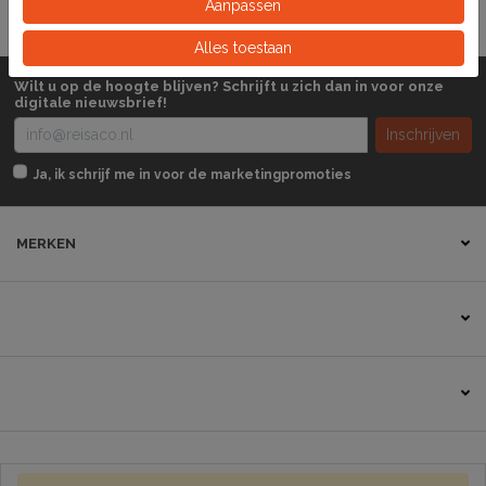
Aanpassen
Alles toestaan
Wilt u op de hoogte blijven? Schrijft u zich dan in voor onze
digitale nieuwsbrief!
Inschrijven
Ja, ik schrijf me in voor de marketingpromoties
MERKEN
Contact