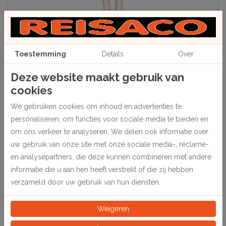
Toestemming
Details
Over
Deze website maakt gebruik van
cookies
Beschrijving
We gebruiken cookies om inhoud en advertenties te
Vervaardigd van grijs schuimrubber, bijzonder geschikt voor het
personaliseren, om functies voor sociale media te bieden en
aanbrengen van Gilt Varnish en Palet wood dye.
om ons verkeer te analyseren. We delen ook informatie over
uw gebruik van onze site met onze sociale media-, reclame-
en analysepartners, die deze kunnen combineren met andere
Specificaties
informatie die u aan hen heeft verstrekt of die zij hebben
verzameld door uw gebruik van hun diensten.
284190
Artikelnummer
Weigeren
Stuk
Eeinheid