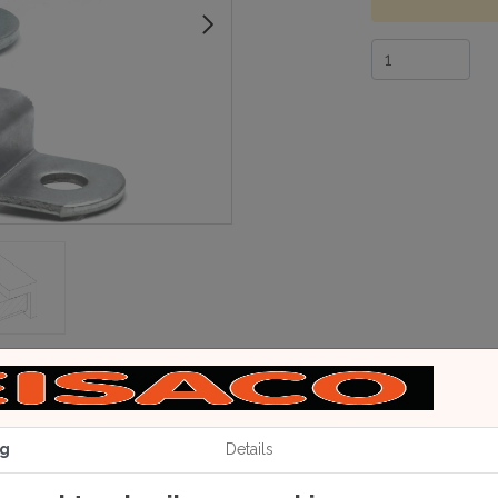
g
Details