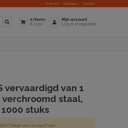
Over ons
Catalogus
Contact
0 items
Mijn account
€ 0,00
Log in of registreer
 vervaardigd van 1
 verchroomd staal,
 1000 stuks
llen? Maak een account aan.