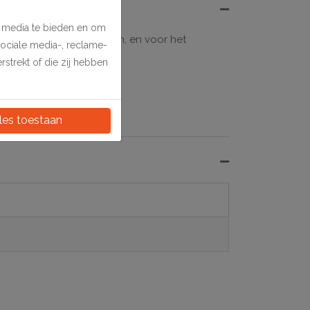
e media te bieden en om
ramen in ondiepe lijsten, en voor het
sociale media-, reclame-
strekt of die zij hebben
les toestaan