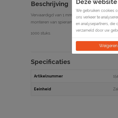
Deze website
Beschrijving
We gebruiken cookies om
Vervaardigd van 1 mm dik verchroomd staal, me
ons verkeer te analyser
monteren van spieramen in baklijsten.
en analysepartners, die 
verzameld door uw gebru
1000 stuks.
Weigeren
Specificaties
Artikelnummer
15
Eeinheid
Za