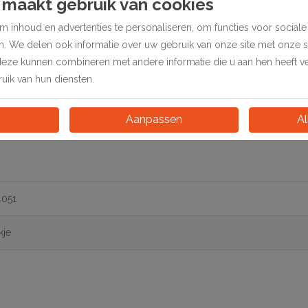
 maakt gebruik van cookies
 inhoud en advertenties te personaliseren, om functies voor social
t 2 schroefgaten. Worden gebruikt voor het vastzetten van spie
en. We delen ook informatie over uw gebruik van onze site met onze 
deze kunnen combineren met andere informatie die u aan hen heeft ver
ik van hun diensten.
Aanpassen
Al
4051
kje