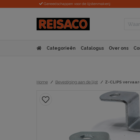
Gereedschappen voor de lijstenmakerij
Categorieën
Catalogus
Over ons
Co
Home
Bevestiging aan de lijst
Z-CLIPS vervaar