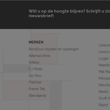
Wilt u op de hoogte blijven? Schrijft u zi
nieuwsbrief!
MERKEN
Libero
Randloos inlijsten en ophangen
Lineco
Alfamacchine
Logan
Artiteq
Maestri
CJ Paste
Mat Ma
Da Vinci
Miniqu
Fletcher
Nesch
Frame Tek
Newly
Standaards
Oudt H
Rapid