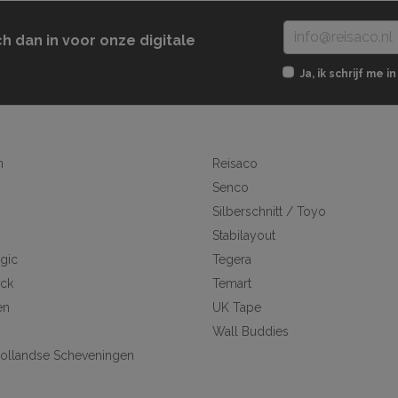
ch dan in voor onze digitale
Ja, ik schrijf me
n
Reisaco
Senco
Silberschnitt / Toyo
Stabilayout
gic
Tegera
ick
Temart
en
UK Tape
Wall Buddies
ollandse Scheveningen