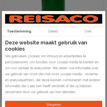
Toestemming
Details
Over
Deze website maakt gebruik van
cookies
Beschrijving
We gebruiken cookies om inhoud en advertenties te
personaliseren, om functies voor sociale media te bieden en
Geschikt voor alle modellen krammachines van Cassese.
om ons verkeer te analyseren. We delen ook informatie over
Speciaal voor hard hout.
uw gebruik van onze site met onze sociale media-, reclame-
en analysepartners, die deze kunnen combineren met andere
informatie die u aan hen heeft verstrekt of die zij hebben
Specificaties
verzameld door uw gebruik van hun diensten.
352886
Artikelnummer
Weigeren