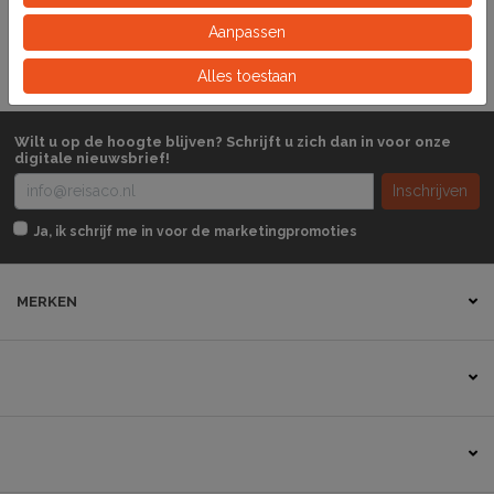
Stuk
Eeinheid
Aanpassen
Alles toestaan
Wilt u op de hoogte blijven? Schrijft u zich dan in voor onze
digitale nieuwsbrief!
Inschrijven
Ja, ik schrijf me in voor de marketingpromoties
MERKEN