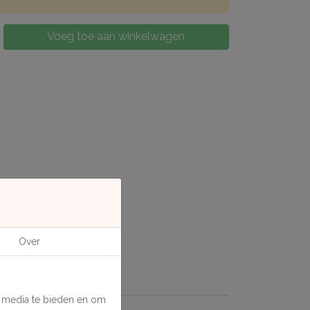
Voeg toe aan winkelwagen
Over
e media te bieden en om