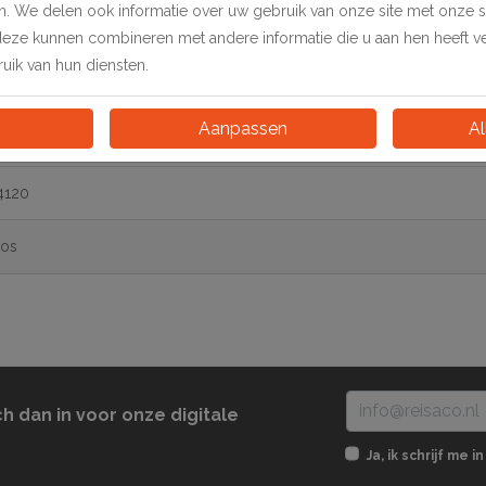
en. We delen ook informatie over uw gebruik van onze site met onze 
deze kunnen combineren met andere informatie die u aan hen heeft ver
HARD WOOD, 4.000 stuks
ik van hun diensten.
Aanpassen
Al
4120
os
ch dan in voor onze digitale
Ja, ik schrijf me