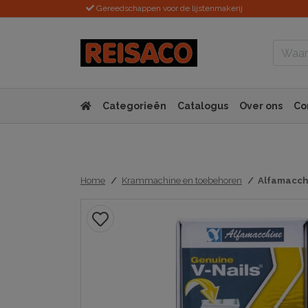
Gereedschappen voor de lijstenmakerij
Categorieën
Catalogus
Over ons
Co
Home
Krammachine en toebehoren
Alfamacc