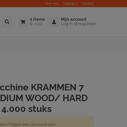
Over ons
Catalogus
Contact
0 items
Mijn account
€ 0,00
Log in of registreer
cchine KRAMMEN 7
DIUM WOOD/ HARD
4.000 stuks
llen? Maak een account aan.