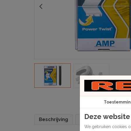
Toestemmin
Deze website
Beschrijving
Specificaties
We gebruiken cookies om