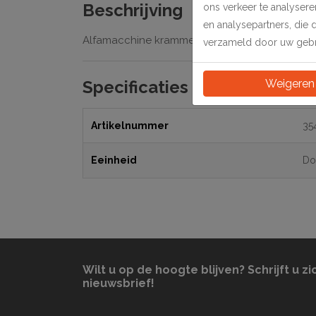
Beschrijving
ons verkeer te analyser
en analysepartners, die 
Alfamacchine krammen 7 MM-MEDIUM WOOD/
verzameld door uw gebru
Weigeren
Specificaties
Artikelnummer
35
Eeinheid
Do
Wilt u op de hoogte blijven? Schrijft u zi
nieuwsbrief!