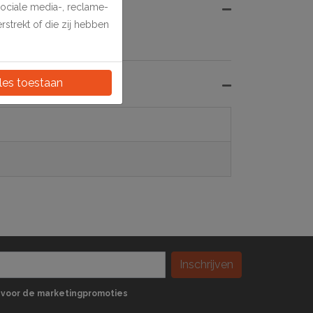
sociale media-, reclame-
strekt of die zij hebben
les toestaan
Inschrijven
 in voor de marketingpromoties