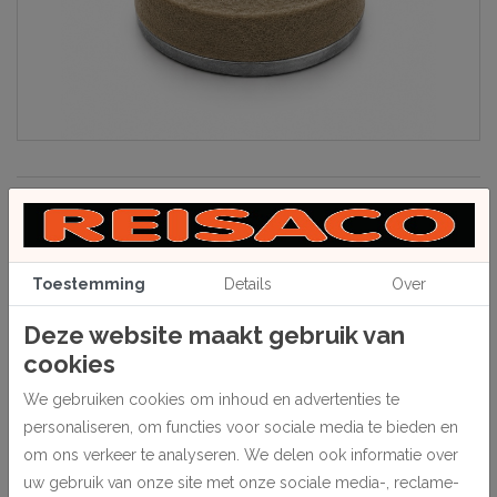
Beschrijving
Ronde aandrukknop met vilt voor Minigraf krammachines. Zorgt voor
een stabiele en gecontroleerde aandrukking tijdens het samenstellen
Toestemming
Details
Over
van lijsten. De vilten uitvoering helpt kwetsbare en afgewerkte
Deze website maakt gebruik van
profielen extra te beschermen tijdens het verwerken.
cookies
Kenmerken:
We gebruiken cookies om inhoud en advertenties te
• Geschikt voor Minigraf 3, 4 en 44
personaliseren, om functies voor sociale media te bieden en
• Ronde uitvoering
om ons verkeer te analyseren. We delen ook informatie over
uw gebruik van onze site met onze sociale media-, reclame-
• Met vilten bekleding