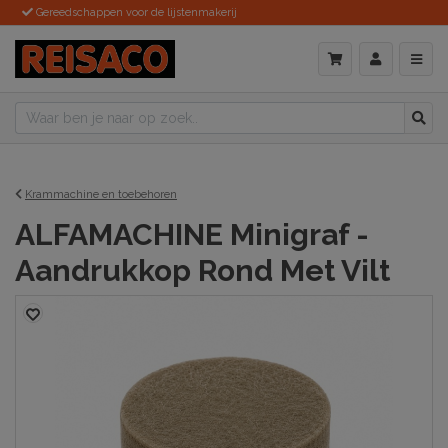
Gereedschappen voor de lijstenmakerij
Krammachine en toebehoren
ALFAMACHINE Minigraf -
Aandrukkop Rond Met Vilt