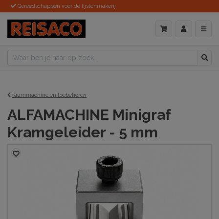
Gereedschappen voor de lijstenmakerij
Krammachine en toebehoren
ALFAMACHINE Minigraf
Kramgeleider - 5 mm