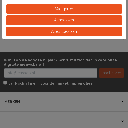
Specificaties
Weigeren
198810
Artikelnummer
Aanpassen
Stuk
Alles toestaan
Eeinheid
Wilt u op de hoogte blijven? Schrijft u zich dan in voor onze
digitale nieuwsbrief!
Inschrijven
Ja, ik schrijf me in voor de marketingpromoties
MERKEN