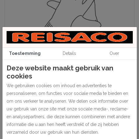
Toestemming
Details
Over
Deze website maakt gebruik van
Beschrijving
cookies
Een stoffen handschoen vervaardigd van o.a. niet-schurende en
We gebruiken cookies om inhoud en advertenties te
zachte synthetische vezels welke, ook na uitwassen, altijd hun
personaliseren, om functies voor sociale media te bieden en
werking behouden. Verpakt per paar.
om ons verkeer te analyseren. We delen ook informatie over
Maat s/7.
uw gebruik van onze site met onze sociale media-, reclame-
en analysepartners, die deze kunnen combineren met andere
informatie die u aan hen heeft verstrekt of die zij hebben
verzameld door uw gebruik van hun diensten.