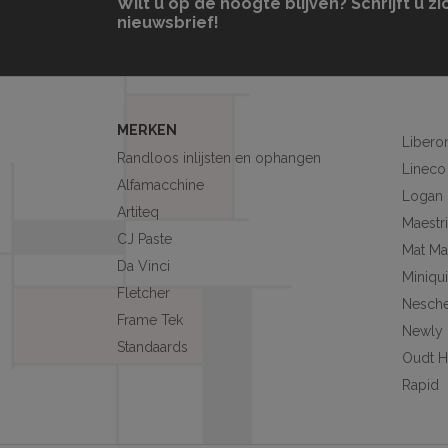
Wilt u op de hoogte blijven? Schrijft u zi
nieuwsbrief!
MERKEN
Libero
Randloos inlijsten en ophangen
Lineco
Alfamacchine
Logan
Artiteq
Maestri
CJ Paste
Mat Ma
Da Vinci
Miniqu
Fletcher
Nesch
Frame Tek
Newly
Standaards
Oudt H
Rapid