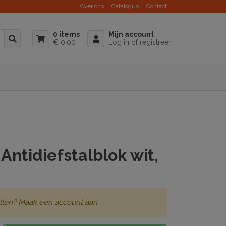
Over ons
Catalogus
Contact
0 items
Mijn account
€ 0,00
Log in of registreer
 Antidiefstalblok wit,
llen? Maak een account aan.