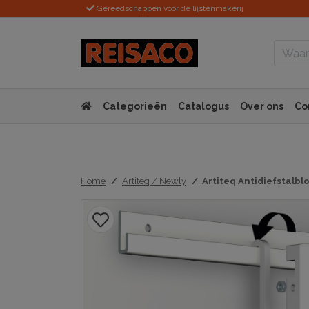
Gereedschappen voor de lijstenmakerij
Categorieën
Catalogus
Over ons
Co
Home
Artiteq / Newly
Artiteq Antidiefstalblo