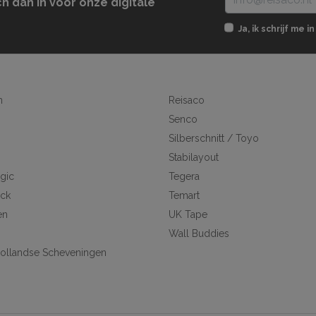
ch dan in voor onze digitale
Ja, ik schrijf me
n
Reisaco
Senco
Silberschnitt / Toyo
Stabilayout
gic
Tegera
ick
Temart
en
UK Tape
Wall Buddies
ollandse Scheveningen