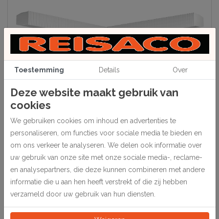
Toestemming
Details
Over
Deze website maakt gebruik van
Beschrijving
cookies
Connector set.
We gebruiken cookies om inhoud en advertenties te
Dient als stroom verbinding tussen 2 Combi rails.
personaliseren, om functies voor sociale media te bieden en
Inclusief 1 binnenhoek en 1 buitenhoek koppeling.
om ons verkeer te analyseren. We delen ook informatie over
uw gebruik van onze site met onze sociale media-, reclame-
Type 40.31300
en analysepartners, die deze kunnen combineren met andere
informatie die u aan hen heeft verstrekt of die zij hebben
Specificaties
verzameld door uw gebruik van hun diensten.
134772
Artikelnummer