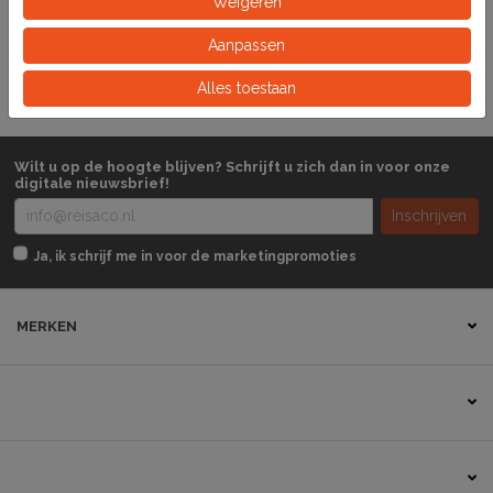
Weigeren
Aanpassen
Stuk
Eeinheid
Alles toestaan
Wilt u op de hoogte blijven? Schrijft u zich dan in voor onze
digitale nieuwsbrief!
Inschrijven
Ja, ik schrijf me in voor de marketingpromoties
MERKEN