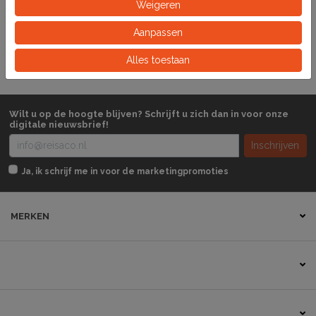
Artikelnummer
Weigeren
Aanpassen
Pak
Eeinheid
Alles toestaan
Wilt u op de hoogte blijven? Schrijft u zich dan in voor onze
digitale nieuwsbrief!
Inschrijven
Ja, ik schrijf me in voor de marketingpromoties
MERKEN