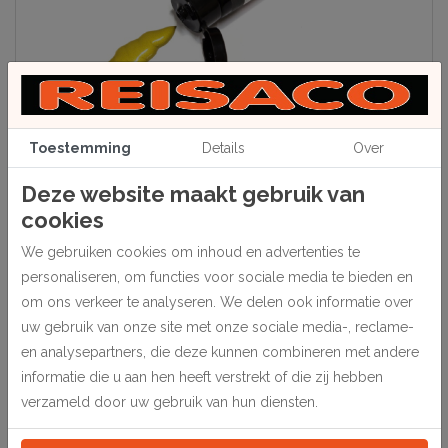
Toestemming
Details
Over
Deze website maakt gebruik van
Beschrijving
cookies
Een zachte pasta voor het opvullen van openstaande verstekken en
We gebruiken cookies om inhoud en advertenties te
het bijwerken van kleine beschadigingen en plekjes. Op waterbasis,
dus makkelijk in gebruik en makkelijk schoon te maken. In tubes van
personaliseren, om functies voor sociale media te bieden en
50 ml.
om ons verkeer te analyseren. We delen ook informatie over
uw gebruik van onze site met onze sociale media-, reclame-
1 stuk.
en analysepartners, die deze kunnen combineren met andere
informatie die u aan hen heeft verstrekt of die zij hebben
Specificaties
verzameld door uw gebruik van hun diensten.
205010