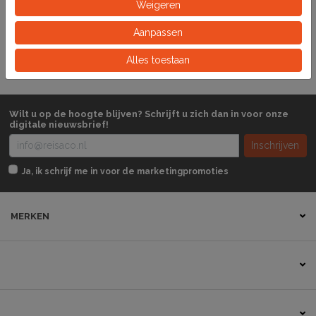
Artikelnummer
Weigeren
Aanpassen
Pak
Eeinheid
Alles toestaan
Wilt u op de hoogte blijven? Schrijft u zich dan in voor onze
digitale nieuwsbrief!
Inschrijven
Ja, ik schrijf me in voor de marketingpromoties
MERKEN