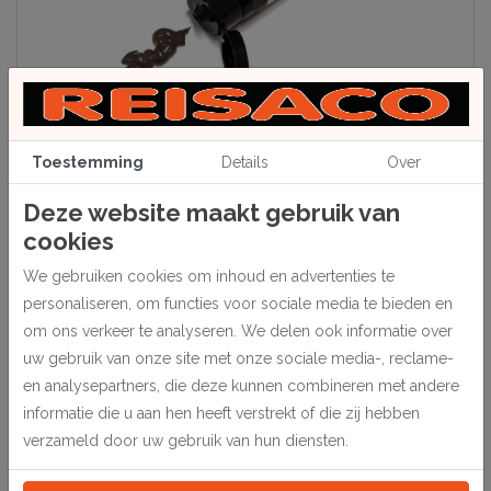
Toestemming
Details
Over
Deze website maakt gebruik van
Beschrijving
cookies
Een zachte pasta voor het opvullen van openstaande verstekken en
We gebruiken cookies om inhoud en advertenties te
het bijwerken van kleine beschadigingen en plekjes. Op waterbasis,
dus makkelijk in gebruik en makkelijk schoon te maken. In tubes van
personaliseren, om functies voor sociale media te bieden en
50 ml.
om ons verkeer te analyseren. We delen ook informatie over
uw gebruik van onze site met onze sociale media-, reclame-
1 stuk.
en analysepartners, die deze kunnen combineren met andere
informatie die u aan hen heeft verstrekt of die zij hebben
Specificaties
verzameld door uw gebruik van hun diensten.
205040