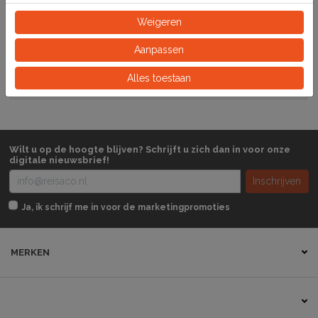
Specificaties
Weigeren
212950
Artikelnummer
Aanpassen
Stuk
Alles toestaan
Eeinheid
Wilt u op de hoogte blijven? Schrijft u zich dan in voor onze
digitale nieuwsbrief!
Inschrijven
Ja, ik schrijf me in voor de marketingpromoties
MERKEN