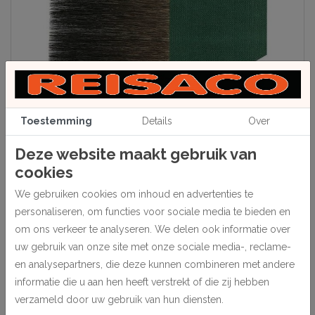
Toestemming
Details
Over
Beschrijving
Deze website maakt gebruik van
Merk Da Vinci
cookies
Zuiver eekhoornhaar. Gezet in groene kartonnen houder.
We gebruiken cookies om inhoud en advertenties te
Zichtbare haarlengte 56 mm, totale hoogte 102 mm.
personaliseren, om functies voor sociale media te bieden en
Breedte 70 mm.
om ons verkeer te analyseren. We delen ook informatie over
1 stuk.
uw gebruik van onze site met onze sociale media-, reclame-
en analysepartners, die deze kunnen combineren met andere
informatie die u aan hen heeft verstrekt of die zij hebben
verzameld door uw gebruik van hun diensten.