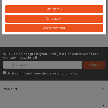
Specificaties
Weigeren
232020
Artikelnummer
Aanpassen
Alles toestaan
Stuk
Eeinheid
Wilt u op de hoogte blijven? Schrijft u zich dan in voor onze
digitale nieuwsbrief!
Inschrijven
Ja, ik schrijf me in voor de marketingpromoties
MERKEN