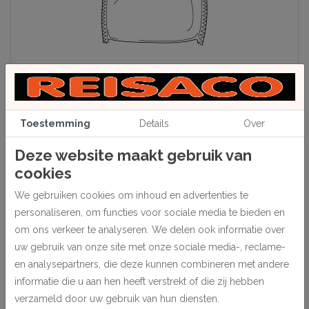
Toestemming
Details
Over
Deze website maakt gebruik van
Beschrijving
cookies
Een met poeder gevuld stoffen zakje.
We gebruiken cookies om inhoud en advertenties te
Wordt gebruikt voor het verwijderen van vlekken op
personaliseren, om functies voor sociale media te bieden en
passepartoutkarton.
om ons verkeer te analyseren. We delen ook informatie over
uw gebruik van onze site met onze sociale media-, reclame-
Extra groot, gewicht 80 gram.
en analysepartners, die deze kunnen combineren met andere
1 stuk.
informatie die u aan hen heeft verstrekt of die zij hebben
verzameld door uw gebruik van hun diensten.