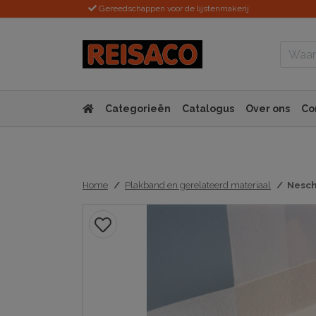
Gereedschappen voor de lijstenmakerij
Categorieën
Catalogus
Over ons
Co
Home
Plakband en gerelateerd materiaal
Nesch