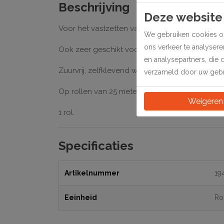
Beschrijving
Deze website
Voor het vastzetten van extra zware foto’s en 
We gebruiken cookies om
ons verkeer te analyser
Ook zeer geschikt voor het maken van z.g. sc
en analysepartners, die 
Zuurvrij, zelfklevend wit katoenen textiel tape.
verzameld door uw gebru
Op rollen van 25 meter lengte.
Weigeren
1 rol.
Specificaties
Artikelnummer
19
Eeinheid
Ro