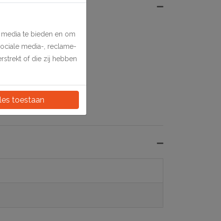
e media te bieden en om
sociale media-, reclame-
strekt of die zij hebben
les toestaan