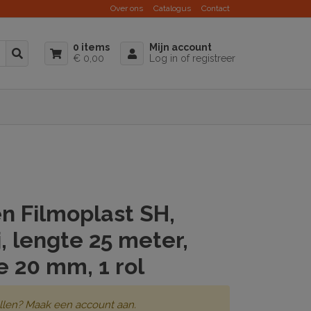
Over ons
Catalogus
Contact
0 items
Mijn account
€ 0,00
Log in of registreer
n Filmoplast SH,
j, lengte 25 meter,
 20 mm, 1 rol
llen? Maak een account aan.