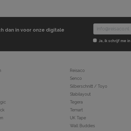
ch dan in voor onze digitale
Ja, ik schrijf me
n
Reisaco
Senco
Silberschnitt / Toyo
Stabilayout
gic
Tegera
ick
Temart
en
UK Tape
Wall Buddies