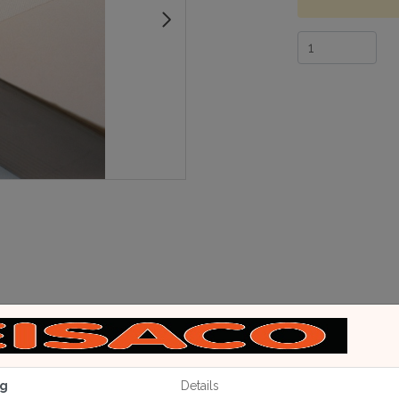
g
Details