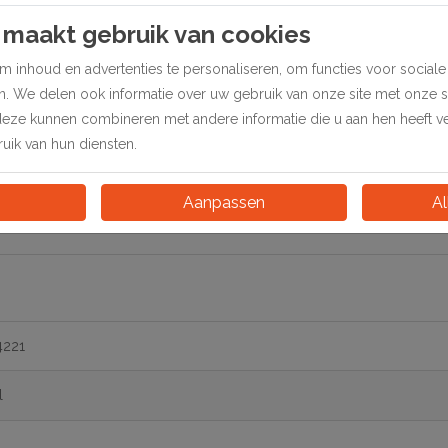
 maakt gebruik van cookies
prenten in passepartouts.
 inhoud en advertenties te personaliseren, om functies voor social
en. We delen ook informatie over uw gebruik van onze site met onze 
harnierende passepartouts.
deze kunnen combineren met andere informatie die u aan hen heeft ver
ik van hun diensten.
Aanpassen
Al
4221
l