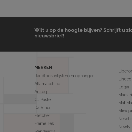
Wilt u op de hoogte blijven? Schrijft u zi
nieuwsbrief!
MERKEN
Libero
Randloos inlijsten en ophangen
Lineco
Alfamacchine
Logan
Artiteq
Maestri
CJ Paste
Mat Ma
Da Vinci
Miniqu
Fletcher
Nesch
Frame Tek
Newly
Standaards