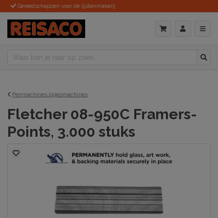
Gereedschappen voor de lijstenmakerij
Penmachines lipjesmachines
Fletcher 08-950C Framers-
Points, 3.000 stuks