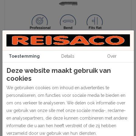
Toestemming
Details
Over
Beschrijving
Deze website maakt gebruik van
Framers-Points
cookies
Type nr. 08-950 voor Fletcher Framemaster.
We gebruiken cookies om inhoud en advertenties te
Lengte 16 mm.
personaliseren, om functies voor sociale media te bieden en
In doosje van 3.000 stuks.
om ons verkeer te analyseren. We delen ook informatie over
uw gebruik van onze site met onze sociale media-, reclame-
Bijbehorende machine art. nr. 301800
en analysepartners, die deze kunnen combineren met andere
informatie die u aan hen heeft verstrekt of die zij hebben
verzameld door uw gebruik van hun diensten.