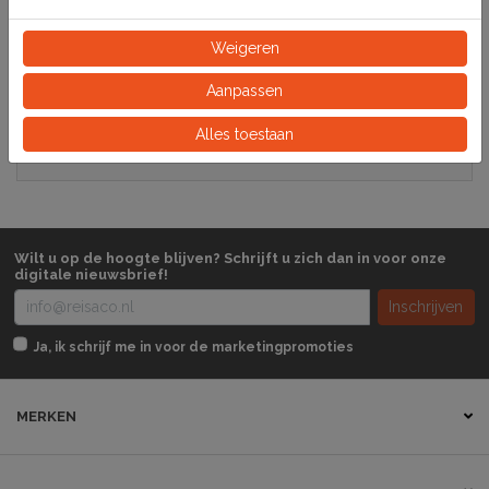
Specificaties
Weigeren
301810
Artikelnummer
Aanpassen
Alles toestaan
Doos
Eeinheid
Wilt u op de hoogte blijven? Schrijft u zich dan in voor onze
digitale nieuwsbrief!
Inschrijven
Ja, ik schrijf me in voor de marketingpromoties
MERKEN