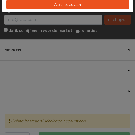
Alles toestaan
Wilt u op de hoogte blijven? Schrijft u zich dan in voor onze
digitale nieuwsbrief!
Inschrijven
Ja, ik schrijf me in voor de marketingpromoties
MERKEN
Contact
Online bestellen? Maak een account aan.
Sitemap
Disclaimer
Algemene voorwaarden
Privacybeleid