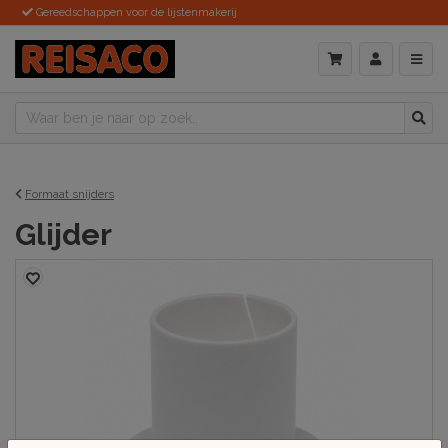
Gereedschappen voor de lijstenmakerij
Formaat snijders
Glijder