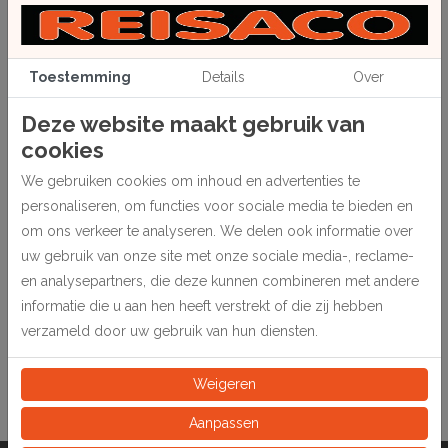
Toestemming
Details
Over
Deze website maakt gebruik van
cookies
Beschrijving
We gebruiken cookies om inhoud en advertenties te
Type 24-106
personaliseren, om functies voor sociale media te bieden en
om ons verkeer te analyseren. We delen ook informatie over
Specificaties
uw gebruik van onze site met onze sociale media-, reclame-
en analysepartners, die deze kunnen combineren met andere
informatie die u aan hen heeft verstrekt of die zij hebben
335080
Artikelnummer
verzameld door uw gebruik van hun diensten.
Stuk
Eeinheid
Weigeren
Aanpassen