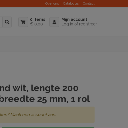
Over ons
Catalogus
Contact
0 items
Mijn account
€ 0,00
Log in of registreer
d wit, lengte 200
breedte 25 mm, 1 rol
llen? Maak een account aan.