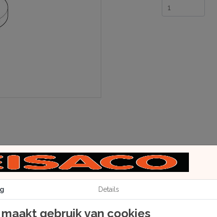
g
Details
natmaken met water klevend wordt.
 maakt gebruik van cookies