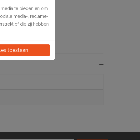
e media te bieden en om
sociale media-, reclame-
strekt of die zij hebben
les toestaan