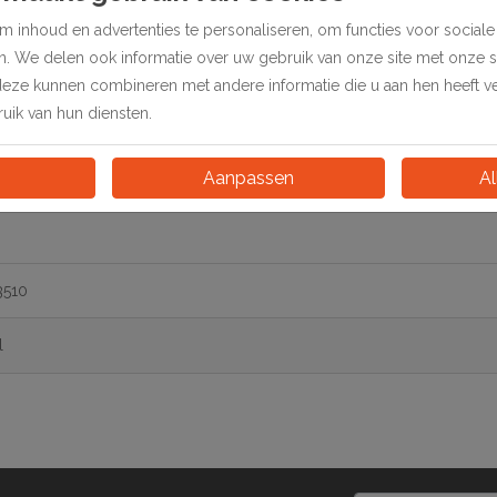
 inhoud en advertenties te personaliseren, om functies voor social
en. We delen ook informatie over uw gebruik van onze site met onze 
deze kunnen combineren met andere informatie die u aan hen heeft ver
ik van hun diensten.
Aanpassen
Al
3510
l