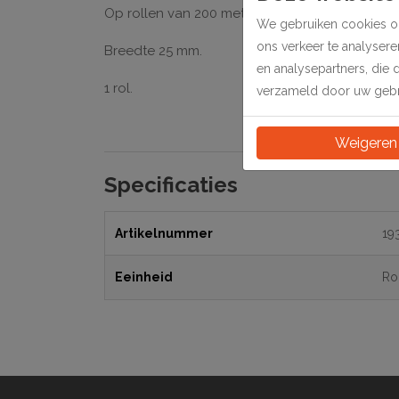
Op rollen van 200 meter.
We gebruiken cookies om
ons verkeer te analyser
Breedte 25 mm.
en analysepartners, die 
1 rol.
verzameld door uw gebru
Weigeren
Specificaties
Artikelnummer
19
Eeinheid
Ro