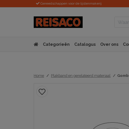
Gereedschappen voor de lijstenmakerij
Categorieën
Catalogus
Over ons
Co
Home
Plakband en gerelateerd materiaal
Gomba