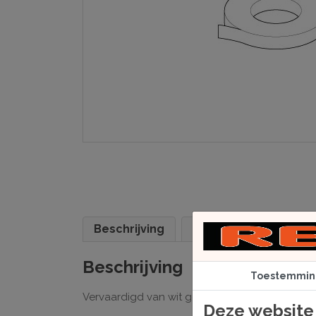
Beschrijving
Specificaties
Beschrijving
Toestemmin
Vervaardigd van wit gegomd papier dat door 
Deze website