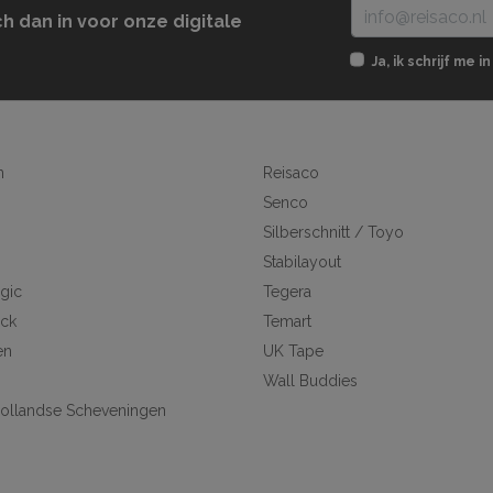
ch dan in voor onze digitale
Ja, ik schrijf me
n
Reisaco
Senco
Silberschnitt / Toyo
Stabilayout
gic
Tegera
ick
Temart
en
UK Tape
Wall Buddies
ollandse Scheveningen