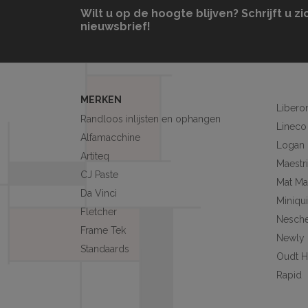
Wilt u op de hoogte blijven? Schrijft u zi
nieuwsbrief!
MERKEN
Libero
Randloos inlijsten en ophangen
Lineco
Alfamacchine
Logan
Artiteq
Maestri
CJ Paste
Mat Ma
Da Vinci
Miniqu
Fletcher
Nesch
Frame Tek
Newly
Standaards
Oudt H
Rapid