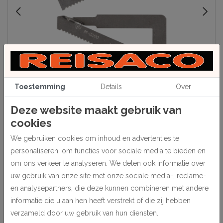
Toestemming
Details
Over
Deze website maakt gebruik van
cookies
We gebruiken cookies om inhoud en advertenties te
Beschrijving
personaliseren, om functies voor sociale media te bieden en
Voor aluminium side-loaders, zoals profiel 11 e.d.
om ons verkeer te analyseren. We delen ook informatie over
Worden onder de geschroefde hoek geplaatst.
uw gebruik van onze site met onze sociale media-, reclame-
en analysepartners, die deze kunnen combineren met andere
Verpakt per 25 haken links en 25 haken rechts, exclusief schroeven.
informatie die u aan hen heeft verstrekt of die zij hebben
verzameld door uw gebruik van hun diensten.