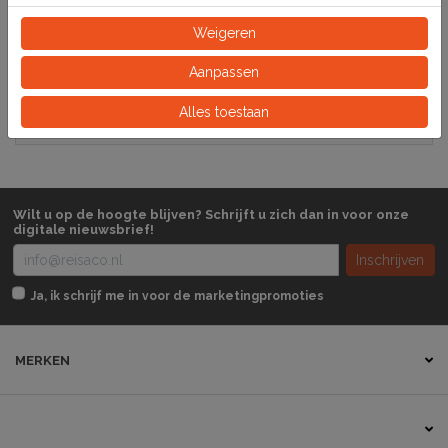
Specificaties
Weigeren
148730
Artikelnummer
Aanpassen
Alles toestaan
Doos
Eeinheid
Wilt u op de hoogte blijven? Schrijft u zich dan in voor onze
digitale nieuwsbrief!
Inschrijven
Ja, ik schrijf me in voor de marketingpromoties
MERKEN