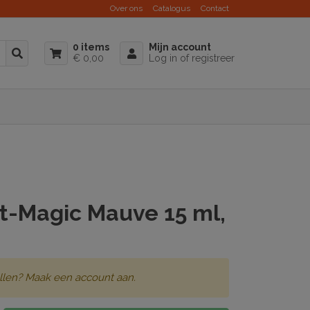
Over ons
Catalogus
Contact
0 items
Mijn account
€ 0,00
Log in of registreer
at-Magic Mauve 15 ml,
llen? Maak een account aan.