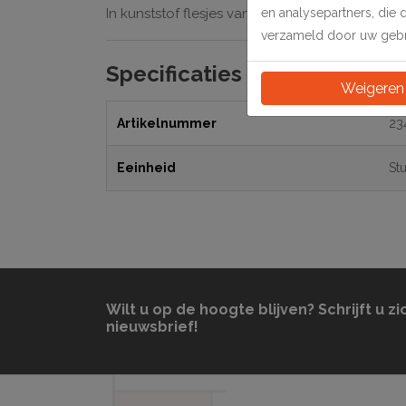
en analysepartners, die 
In kunststof flesjes van 15 ml.
verzameld door uw gebru
Specificaties
Weigeren
Artikelnummer
23
Eeinheid
St
Wilt u op de hoogte blijven? Schrijft u zi
nieuwsbrief!