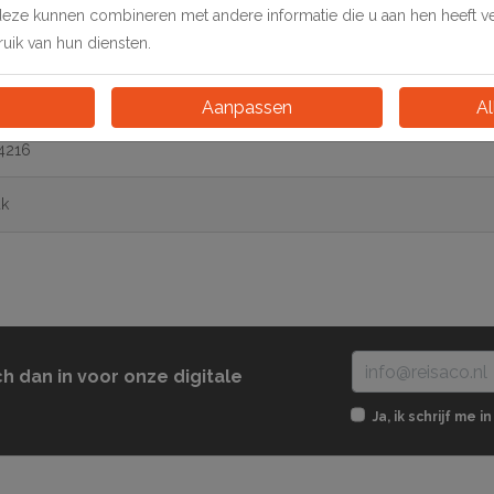
deze kunnen combineren met andere informatie die u aan hen heeft ver
ik van hun diensten.
Aanpassen
Al
4216
uk
ch dan in voor onze digitale
Ja, ik schrijf me