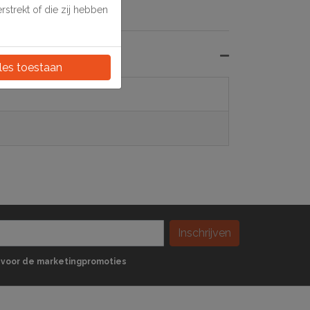
strekt of die zij hebben
les toestaan
Inschrijven
 in voor de marketingpromoties