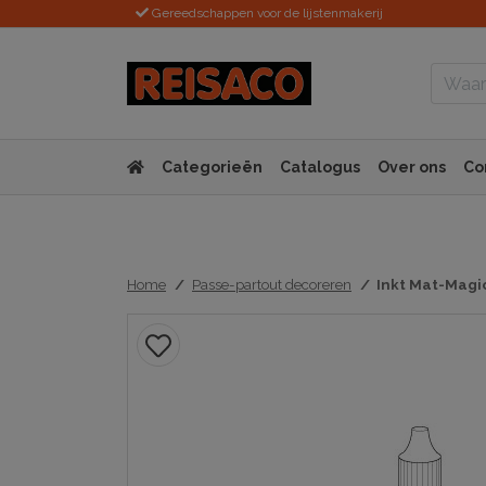
Gereedschappen voor de lijstenmakerij
Categorieën
Catalogus
Over ons
Co
Home
Passe-partout decoreren
Inkt Mat-Magic