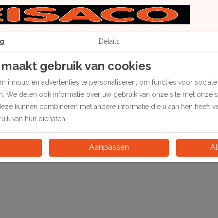
ekige beugel voor het ophangen van schilderijen, fotolijsten,
t of het frame bevestigd en vormt een stevig ophangpunt voor 
g
Details
 beugel automatisch plat wanneer de lijst tegen de muur hangt.
 maakt gebruik van cookies
st in de lijstenmakerij en bij de montage van houten lijsten en 
 inhoud en advertenties te personaliseren, om functies voor social
en. We delen ook informatie over uw gebruik van onze site met onze 
deze kunnen combineren met andere informatie die u aan hen heeft ver
ik van hun diensten.
Aanpassen
Al