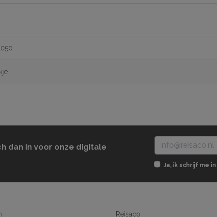
1050
kje
ch dan in voor onze digitale
Ja, ik schrijf me
n
Reisaco