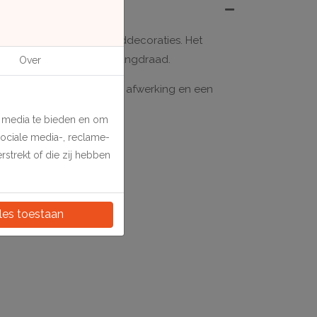
 spiegels en andere wanddecoraties. Het
een schroef, haak of ophangdraad.
Over
 Dit zorgt voor een nette afwerking en een
frames.
e media te bieden en om
sociale media-, reclame-
strekt of die zij hebben
les toestaan