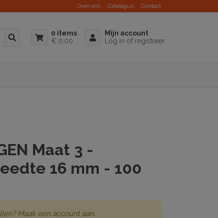
Over ons
Catalogus
Contact
0 items
Mijn account
€ 0,00
Log in of registreer
EN Maat 3 -
reedte 16 mm - 100
llen? Maak een account aan.