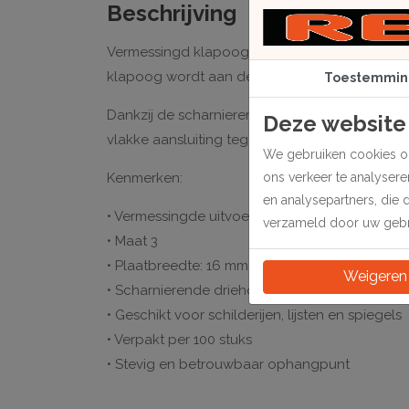
Beschrijving
Vermessingd klapoog met scharnierende drieho
klapoog wordt aan de achterzijde van de lijs
Toestemmin
Dankzij de scharnierende constructie klapt de
Deze website
vlakke aansluiting tegen de wand. Veel toegepa
We gebruiken cookies om
Kenmerken:
ons verkeer te analyser
en analysepartners, die 
• Vermessingde uitvoering
verzameld door uw gebru
• Maat 3
• Plaatbreedte: 16 mm
Weigeren
• Scharnierende driehoekige beugel
• Geschikt voor schilderijen, lijsten en spiegels
• Verpakt per 100 stuks
• Stevig en betrouwbaar ophangpunt