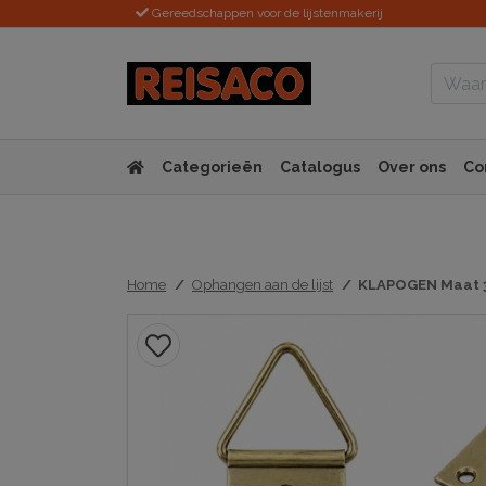
Gereedschappen voor de lijstenmakerij
Categorieën
Catalogus
Over ons
Co
Home
Ophangen aan de lijst
KLAPOGEN Maat 3 