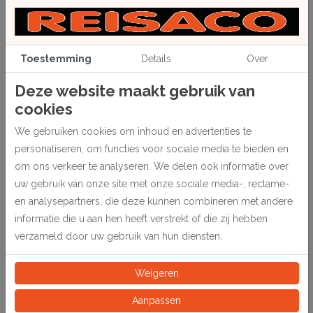
Toestemming
Details
Over
Deze website maakt gebruik van
cookies
We gebruiken cookies om inhoud en advertenties te
Beschrijving
personaliseren, om functies voor sociale media te bieden en
Houten steel met kunststof huls, speciaal voor de lijmdoos.
om ons verkeer te analyseren. We delen ook informatie over
uw gebruik van onze site met onze sociale media-, reclame-
1 stuk.
en analysepartners, die deze kunnen combineren met andere
informatie die u aan hen heeft verstrekt of die zij hebben
Specificaties
verzameld door uw gebruik van hun diensten.
191505
Artikelnummer
Weigeren
Aanpassen