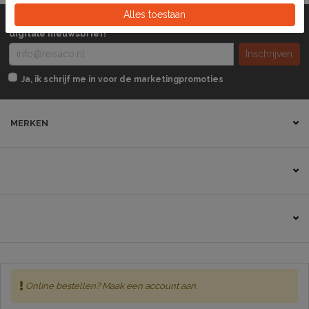
Alles toestaan
Wilt u op de hoogte blijven? Schrijft u zich dan in voor onze
digitale nieuwsbrief!
Inschrijven
Ja, ik schrijf me in voor de marketingpromoties
MERKEN
Contact
Online bestellen? Maak een account aan.
Sitemap
Disclaimer
Algemene voorwaarden
Privacybeleid