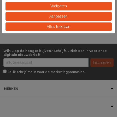
Weigeren
284640
Artikelnummer
Aanpassen
Stuk
Eeinheid
Alles toestaan
Wilt u op de hoogte blijven? Schrijft u zich dan in voor onze
digitale nieuwsbrief!
Inschrijven
Ja, ik schrijf me in voor de marketingpromoties
MERKEN