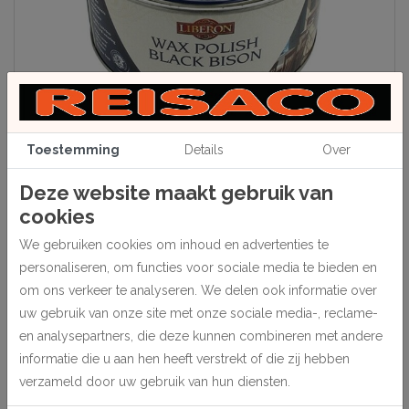
Toestemming
Details
Over
Beschrijving
Deze website maakt gebruik van
Was, voor het kleuren van zacht of hard hout, zowel gekleurd als
cookies
ongekleurd. Bij gebruik over Palette Wood Dye of andere reeds
We gebruiken cookies om inhoud en advertenties te
gekleurde lijsten wordt deze intensiever van kleur. Hiervoor dient een
personaliseren, om functies voor sociale media te bieden en
kleur gebruikt te worden die gelijk of donkerder is dan de bestaande
om ons verkeer te analyseren. We delen ook informatie over
kleur. De kleur Black Bison Neutral kan gebruikt worden als afdeklaag
uw gebruik van onze site met onze sociale media-, reclame-
na het aanbrengen van Special Effects Wax. Verpakt in blikken van
en analysepartners, die deze kunnen combineren met andere
150 ml.
informatie die u aan hen heeft verstrekt of die zij hebben
verzameld door uw gebruik van hun diensten.
Specificaties