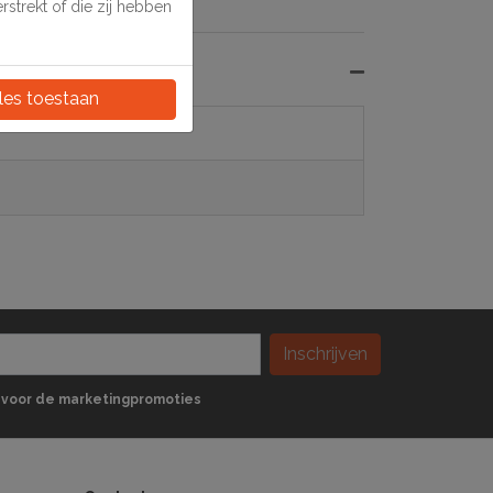
strekt of die zij hebben
les toestaan
Inschrijven
 in voor de marketingpromoties