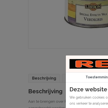
Toestemmin
Beschrijving
Specificaties
Deze website
Beschrijving
We gebruiken cookies om
Aan te brengen over Palette Wood Dye voor het
ons verkeer te analyser