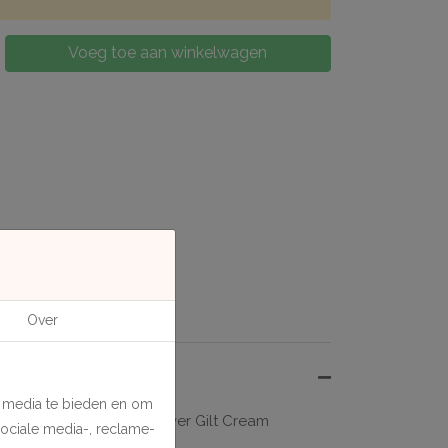
Voeg toe aan winkelwagen
Over
e media te bieden en om
leur Verdegris kan ook over Gilt Cream
sociale media-, reclame-