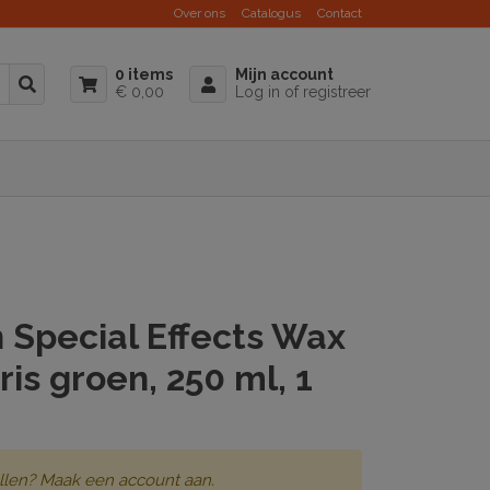
Over ons
Catalogus
Contact
0 items
Mijn account
€ 0,00
Log in of registreer
 Special Effects Wax
is groen, 250 ml, 1
llen? Maak een account aan.