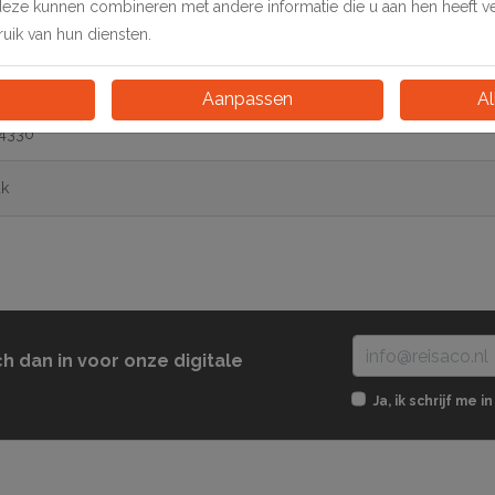
50 ml.
deze kunnen combineren met andere informatie die u aan hen heeft ver
ik van hun diensten.
Aanpassen
Al
4330
uk
ch dan in voor onze digitale
Ja, ik schrijf me