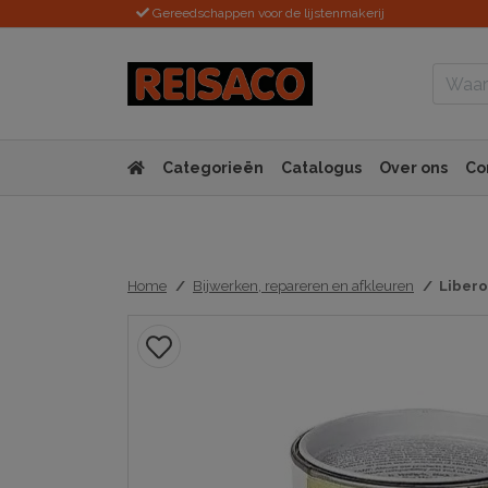
Gereedschappen voor de lijstenmakerij
Categorieën
Catalogus
Over ons
Co
Home
Bijwerken, repareren en afkleuren
Libero