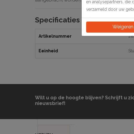
aangebracht worden. Verpakt in blikken van 2
en analysepartners, die 
verzameld door uw gebru
Specificaties
Weigeren
Artikelnummer
28
Eeinheid
St
Wilt u op de hoogte blijven? Schrijft u zi
nieuwsbrief!