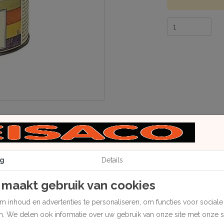
g
Details
 maakt gebruik van cookies
 inhoud en advertenties te personaliseren, om functies voor social
 verkrijgen van een antiek effect in de nerf van het hout. De k
en. We delen ook informatie over uw gebruik van onze site met onze 