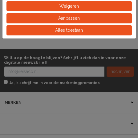
Weigeren
144540
Artikelnummer
Aanpassen
Zakje
Eeinheid
Alles toestaan
Wilt u op de hoogte blijven? Schrijft u zich dan in voor onze
digitale nieuwsbrief!
Inschrijven
Ja, ik schrijf me in voor de marketingpromoties
MERKEN