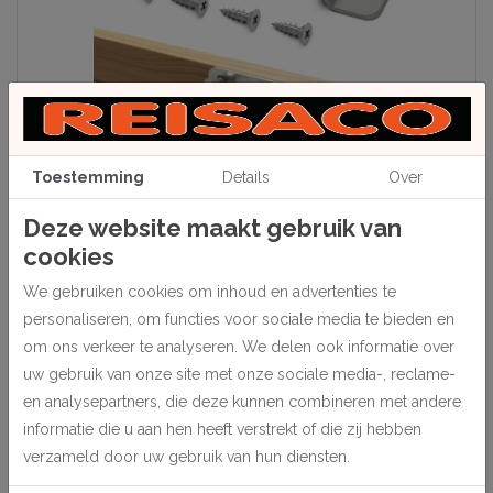
Toestemming
Details
Over
Deze website maakt gebruik van
cookies
Beschrijving
We gebruiken cookies om inhoud en advertenties te
Vervaardigd van 2 mm dik verzinkt staal.
personaliseren, om functies voor sociale media te bieden en
Totale lengte 90 mm, hoogte 25 mm. Draagkracht ca. 110 kg.
om ons verkeer te analyseren. We delen ook informatie over
Verpakt per 10 stuks, inclusief de benodigde kruiskopschroeven,
uw gebruik van onze site met onze sociale media-, reclame-
schroeflengte 16 mm.
en analysepartners, die deze kunnen combineren met andere
informatie die u aan hen heeft verstrekt of die zij hebben
verzameld door uw gebruik van hun diensten.
Specificaties