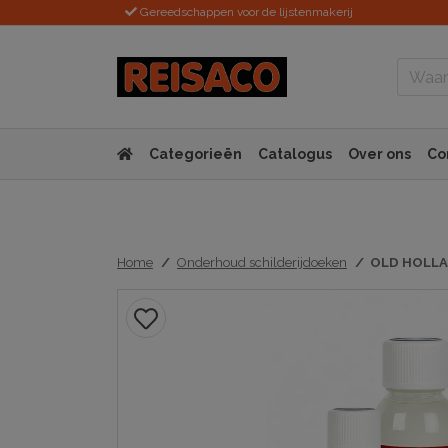
Gereedschappen voor de lijstenmakerij
Categorieën
Catalogus
Over ons
Co
Home
Onderhoud schilderijdoeken
OLD HOLLAN