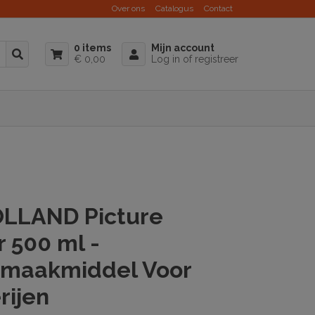
Over ons
Catalogus
Contact
0 items
Mijn account
€ 0,00
Log in of registreer
n
LLAND Picture
 500 ml -
maakmiddel Voor
rijen