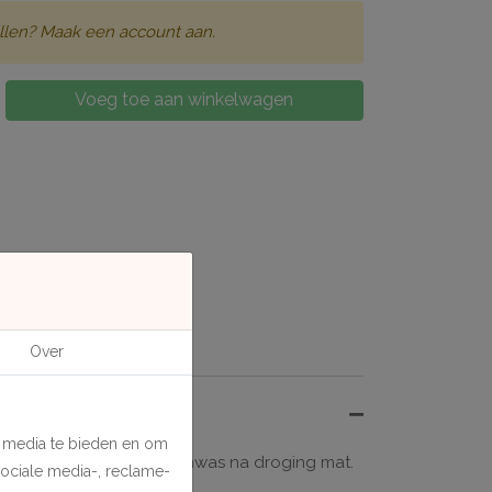
llen? Maak een account aan.
Voeg toe aan winkelwagen
Over
e media te bieden en om
de aanwezigheid van bijenwas na droging mat.
sociale media-, reclame-