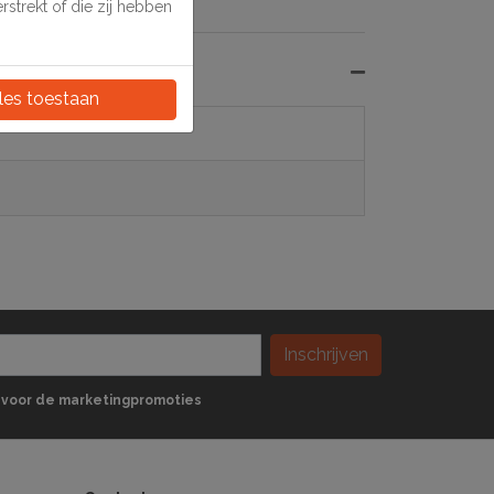
strekt of die zij hebben
les toestaan
Inschrijven
 in voor de marketingpromoties