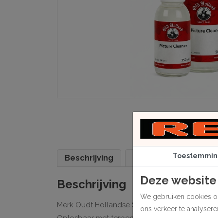
Toestemmin
Beschrijving
Specificaties
Deze website
Beschrijving
We gebruiken cookies om
Merk Oudt Hollandse Scheveningen. Geschikt vo
ons verkeer te analyser