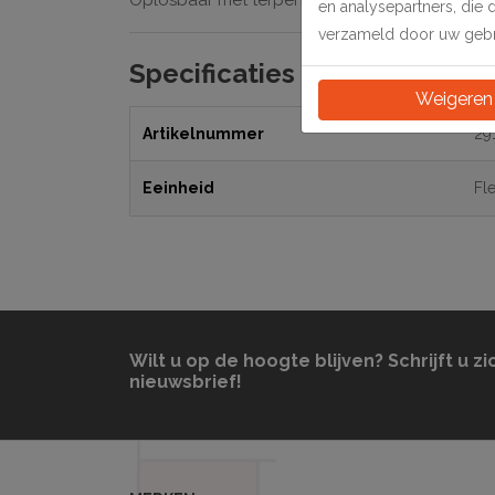
Oplosbaar met terpentine.
en analysepartners, die 
verzameld door uw gebru
Specificaties
Weigeren
Artikelnummer
29
Eeinheid
Fl
Wilt u op de hoogte blijven? Schrijft u zi
nieuwsbrief!