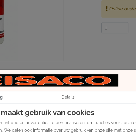
Online beste
g
Details
 maakt gebruik van cookies
 inhoud en advertenties te personaliseren, om functies voor social
or het reinigen van de vernislaag. Het schilderij wordt door 
en. We delen ook informatie over uw gebruik van onze site met onze 