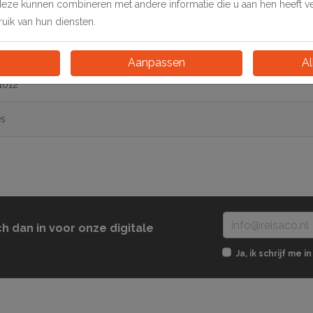
deze kunnen combineren met andere informatie die u aan hen heeft ver
ik van hun diensten.
Aanpassen
Al
1012
es
ch dan in voor onze digitale
Ja, ik schrijf me