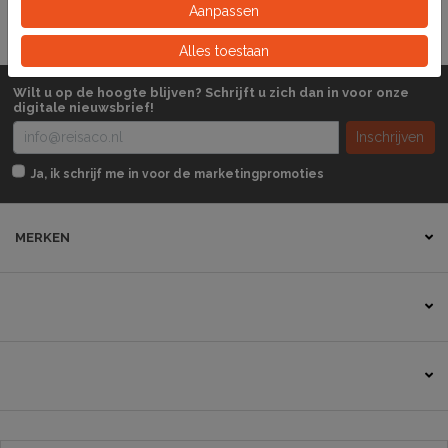
Aanpassen
Alles toestaan
Wilt u op de hoogte blijven? Schrijft u zich dan in voor onze
digitale nieuwsbrief!
Inschrijven
Ja, ik schrijf me in voor de marketingpromoties
MERKEN
Contact