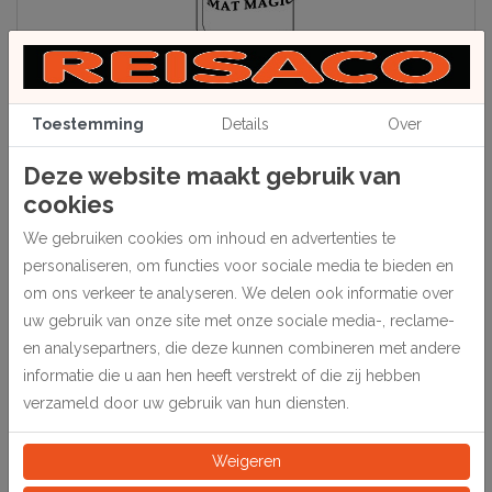
Toestemming
Details
Over
Deze website maakt gebruik van
cookies
Beschrijving
We gebruiken cookies om inhoud en advertenties te
Merk Mat-Magic.
personaliseren, om functies voor sociale media te bieden en
In kunststof potjes van 20 gr.
om ons verkeer te analyseren. We delen ook informatie over
uw gebruik van onze site met onze sociale media-, reclame-
en analysepartners, die deze kunnen combineren met andere
Specificaties
informatie die u aan hen heeft verstrekt of die zij hebben
verzameld door uw gebruik van hun diensten.
233120
Artikelnummer
Weigeren
Stuk
Eeinheid