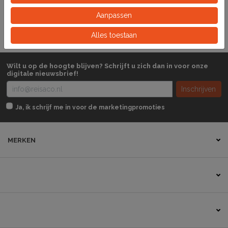
Set
Aanpassen
Eeinheid
Alles toestaan
Wilt u op de hoogte blijven? Schrijft u zich dan in voor onze
digitale nieuwsbrief!
Inschrijven
Ja, ik schrijf me in voor de marketingpromoties
MERKEN