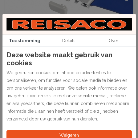
Toestemming
Details
Over
Deze website maakt gebruik van
cookies
We gebruiken cookies om inhoud en advertenties te
Beschrijving
personaliseren, om functies voor sociale media te bieden en
Set bestaat uit een plat aluminium onder- en bovenprofiel met
om ons verkeer te analyseren. We delen ook informatie over
kliksysteem, compleet met eindkappen en ophangogen.
uw gebruik van onze site met onze sociale media-, reclame-
en analysepartners, die deze kunnen combineren met andere
informatie die u aan hen heeft verstrekt of die zij hebben
Specificaties
verzameld door uw gebruik van hun diensten.
137510
Artikelnummer
Weigeren