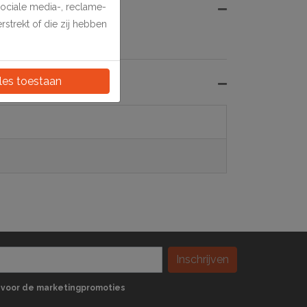
sociale media-, reclame-
strekt of die zij hebben
phangogen.
les toestaan
Inschrijven
 in voor de marketingpromoties