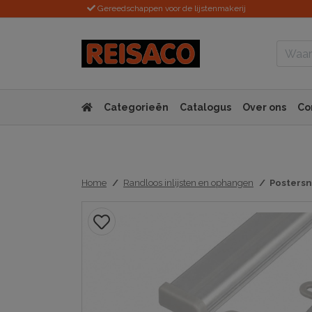
Gereedschappen voor de lijstenmakerij
Categorieën
Catalogus
Over ons
Co
Home
Randloos inlijsten en ophangen
Postersn