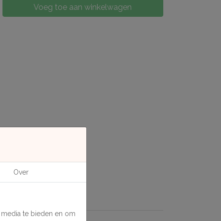
Voeg toe aan winkelwagen
Over
e media te bieden en om