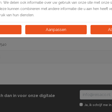
en. We delen ook informatie over uw gebruik van onze site met onze 
deze kunnen combineren met andere informatie die u aan hen heeft ver
 bovenprofiel met kliksysteem, compleet met eindkappen en o
ik van hun diensten.
Aanpassen
Al
7540
t
ch dan in voor onze digitale
Ja, ik schrijf me