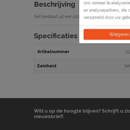
Beschrijving
ons verkeer te analyser
en analysepartners, die 
Set bestaat uit een plat aluminium onder- en
verzameld door uw gebru
Weigeren
Specificaties
Artikelnummer
13
Eeinheid
Se
Wilt u op de hoogte blijven? Schrijft u zi
nieuwsbrief!