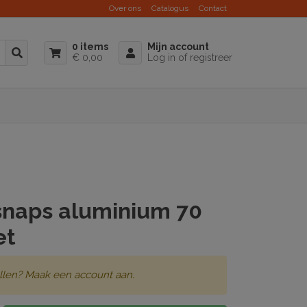
Over ons
Catalogus
Contact
0 items
Mijn account
€ 0,00
Log in of registreer
snaps aluminium 70
et
llen? Maak een account aan.