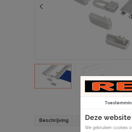
Toestemmin
Deze website
Beschrijving
Specificaties
We gebruiken cookies om