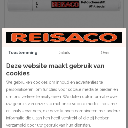
Toestemming
Details
Over
Deze website maakt gebruik van
Beschrijving
cookies
Deze retoucheerstift is ideaal voor het bijwerken van krassen,
We gebruiken cookies om inhoud en advertenties te
beschadigingen en verkleurde randen op houten meubels en
oppervlakken.
personaliseren, om functies voor sociale media te bieden en
om ons verkeer te analyseren. We delen ook informatie over
Zorgt voor een snelle en nette afwerking, zodat beschadigingen
uw gebruik van onze site met onze sociale media-, reclame-
minder zichtbaar worden.
en analysepartners, die deze kunnen combineren met andere
informatie die u aan hen heeft verstrekt of die zij hebben
verzameld door uw gebruik van hun diensten.