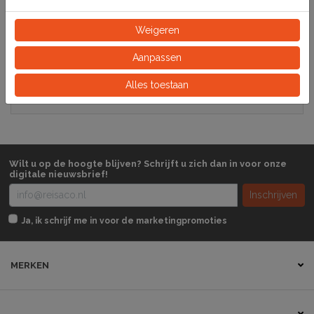
Specificaties
Weigeren
221130
Artikelnummer
Aanpassen
Alles toestaan
Stuk
Eeinheid
Wilt u op de hoogte blijven? Schrijft u zich dan in voor onze
digitale nieuwsbrief!
Inschrijven
Ja, ik schrijf me in voor de marketingpromoties
MERKEN