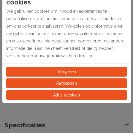
cookies
• antiqueren
We gebruiken cookies om inhoud en advertenties te
• sjabloneren
personaliseren, om functies voor sociale media te bieden en
om ons verkeer te analyseren. We delen ook informatie over
• decoratie en hobbyprojecten
uw gebruik van onze site met onze sociale media-, reclame-
Verwijderen uit tapijt of kleding
en analysepartners, die deze kunnen combineren met andere
informatie die u aan hen heeft verstrekt of die zij hebben
Verwijder overtollig product en behandel met onverdund
verzameld door uw gebruik van hun diensten.
afwasmiddel of reiniger. Laat kort inwerken en spoel met warm water.
Herhaal indien nodig.
Weigeren
Voor kleding: daarna wassen in de wasmachine.
Aanpassen
Let op: geen reinigers met oplosmiddelen gebruiken.
Alles toestaan
Niet geschikt voor kinderen
Specificaties