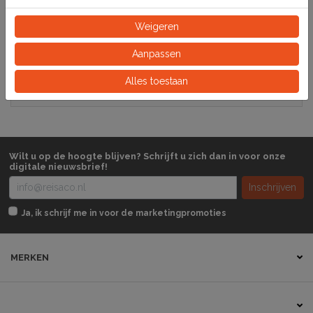
Specificaties
Weigeren
148010
Artikelnummer
Aanpassen
Alles toestaan
Zakje
Eeinheid
Wilt u op de hoogte blijven? Schrijft u zich dan in voor onze
digitale nieuwsbrief!
Inschrijven
Ja, ik schrijf me in voor de marketingpromoties
MERKEN