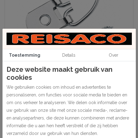
Toestemming
Details
Over
Deze website maakt gebruik van
cookies
Beschrijving
We gebruiken cookies om inhoud en advertenties te
Voor het ophangen van extra zware objecten. Plaatbreedte 16 mm.
personaliseren, om functies voor sociale media te bieden en
om ons verkeer te analyseren. We delen ook informatie over
Worden geleverd inclusief de benodigde kruiskopschroeven,
uw gebruik van onze site met onze sociale media-, reclame-
schroeflengte 16 mm.
en analysepartners, die deze kunnen combineren met andere
100 stuks.
informatie die u aan hen heeft verstrekt of die zij hebben
verzameld door uw gebruik van hun diensten.