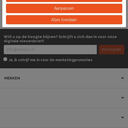
Doos
Eeinheid
Aanpassen
Alles toestaan
Wilt u op de hoogte blijven? Schrijft u zich dan in voor onze
digitale nieuwsbrief!
Inschrijven
Ja, ik schrijf me in voor de marketingpromoties
MERKEN