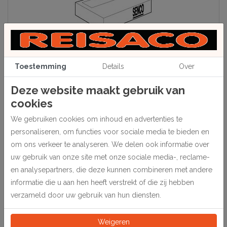
Toestemming
Details
Over
Deze website maakt gebruik van
Beschrijving
cookies
Senco C-nieten voor pneumatische nietapparaten.
We gebruiken cookies om inhoud en advertenties te
personaliseren, om functies voor sociale media te bieden en
Bijbehorende machine 324000 model SFT10XP.
om ons verkeer te analyseren. We delen ook informatie over
uw gebruik van onze site met onze sociale media-, reclame-
en analysepartners, die deze kunnen combineren met andere
informatie die u aan hen heeft verstrekt of die zij hebben
Specificaties
verzameld door uw gebruik van hun diensten.
324070
Artikelnummer
Weigeren