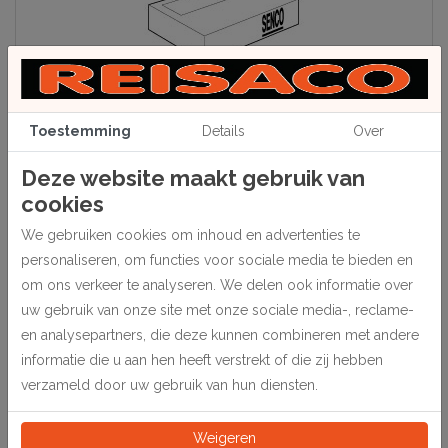
Toestemming
Details
Over
Deze website maakt gebruik van
Beschrijving
cookies
Senco C-nieten voor pneumatische nietapparaten.
We gebruiken cookies om inhoud en advertenties te
personaliseren, om functies voor sociale media te bieden en
Bijbehorende machine 324000 model SFT10XP.
om ons verkeer te analyseren. We delen ook informatie over
uw gebruik van onze site met onze sociale media-, reclame-
en analysepartners, die deze kunnen combineren met andere
informatie die u aan hen heeft verstrekt of die zij hebben
Specificaties
verzameld door uw gebruik van hun diensten.
324030
Artikelnummer
Weigeren