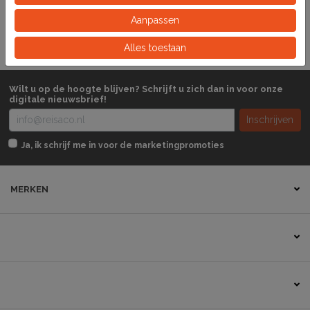
Doos
Eeinheid
Aanpassen
Alles toestaan
Wilt u op de hoogte blijven? Schrijft u zich dan in voor onze
digitale nieuwsbrief!
Inschrijven
Ja, ik schrijf me in voor de marketingpromoties
MERKEN