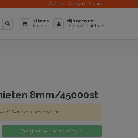
Over ons
Catalogus
Contact
0 items
Mijn account
€ 0,00
Log in of registreer
nieten 8mm/45000st
llen? Maak een account aan.
Voeg toe aan winkelwagen