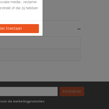
sociale media-, reclame-
strekt of die zij hebben
les toestaan
Inschrijven
 in voor de marketingpromoties