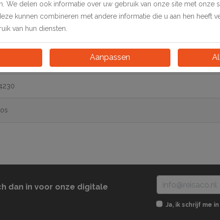
en. We delen ook informatie over uw gebruik van onze site met onze 
deze kunnen combineren met andere informatie die u aan hen heeft ver
ik van hun diensten.
Aanpassen
Al
4230
os
ch dan in voor onze digitale
Ja, ik schrijf me