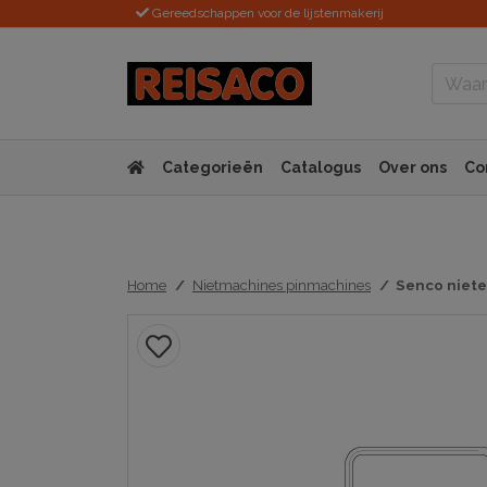
Gereedschappen voor de lijstenmakerij
Categorieën
Catalogus
Over ons
Co
Home
Nietmachines pinmachines
Senco niet