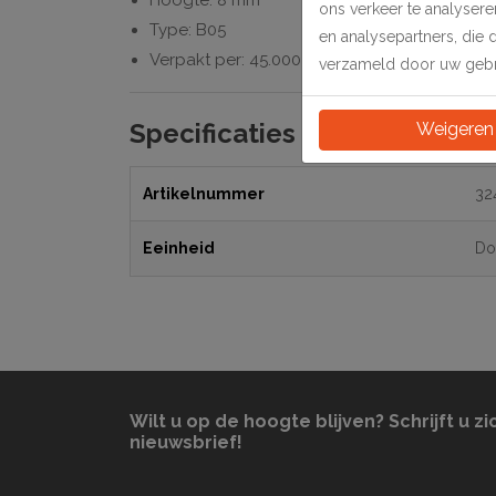
Hoogte: 8 mm
ons verkeer te analyser
Type: B05
en analysepartners, die 
Verpakt per: 45.000 stuks
verzameld door uw gebru
Specificaties
Weigeren
Artikelnummer
32
Eeinheid
Do
Wilt u op de hoogte blijven? Schrijft u zi
nieuwsbrief!