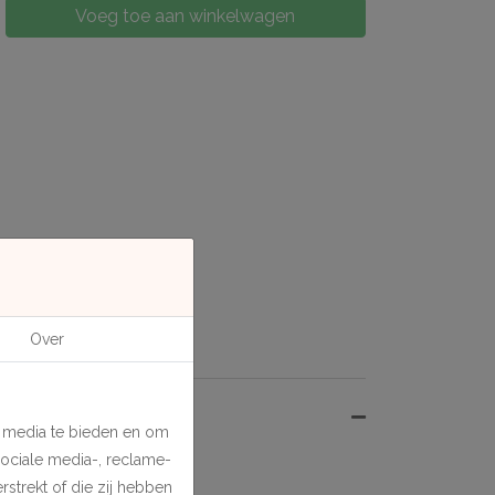
Voeg toe aan winkelwagen
Over
e media te bieden en om
sociale media-, reclame-
strekt of die zij hebben