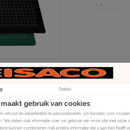
g
Details
 maakt gebruik van cookies
 inhoud en advertenties te personaliseren, om functies voor social
en. We delen ook informatie over uw gebruik van onze site met onze 
tend snijvlak, snijvaste kern en werkhulplijnen.
deze kunnen combineren met andere informatie die u aan hen heeft ver