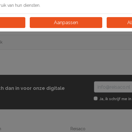
ik van hun diensten.
Aanpassen
Al
1220
uk
ch dan in voor onze digitale
Ja, ik schrijf me
n
Reisaco