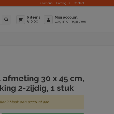
Over ons
Catalogus
Contact
0 items
Mijn account
€ 0,00
Log in of registreer
 afmeting 30 x 45 cm,
ing 2-zijdig, 1 stuk
llen? Maak een account aan.