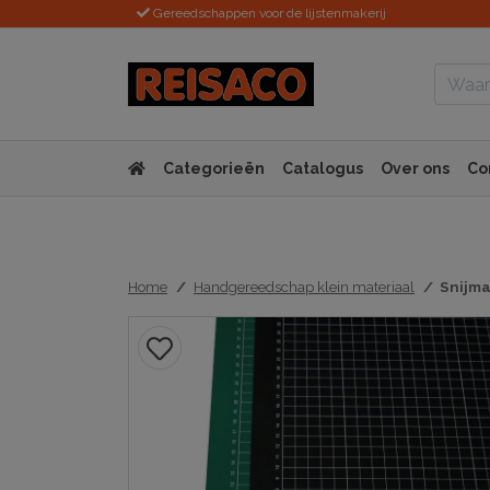
Gereedschappen voor de lijstenmakerij
Categorieën
Catalogus
Over ons
Co
Home
Handgereedschap klein materiaal
Snijma