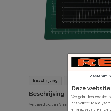
Toestemmin
Beschrijving
Specificaties
Deze website
Beschrijving
We gebruiken cookies om
ons verkeer te analyser
Vervaardigd van 3 mm dik kunststof. Met zelfslui
en analysepartners, die 