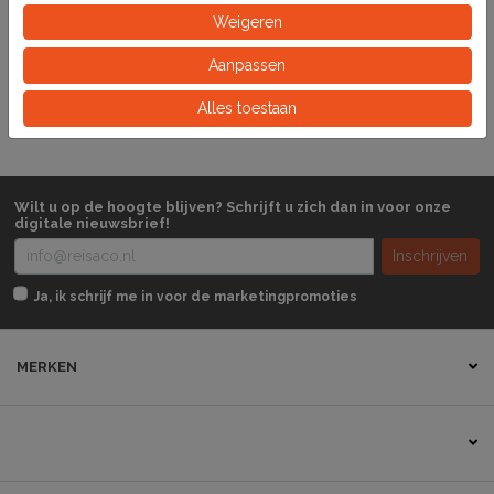
Weigeren
171700
Artikelnummer
Aanpassen
Stuk
Eeinheid
Alles toestaan
Wilt u op de hoogte blijven? Schrijft u zich dan in voor onze
digitale nieuwsbrief!
Inschrijven
Ja, ik schrijf me in voor de marketingpromoties
MERKEN