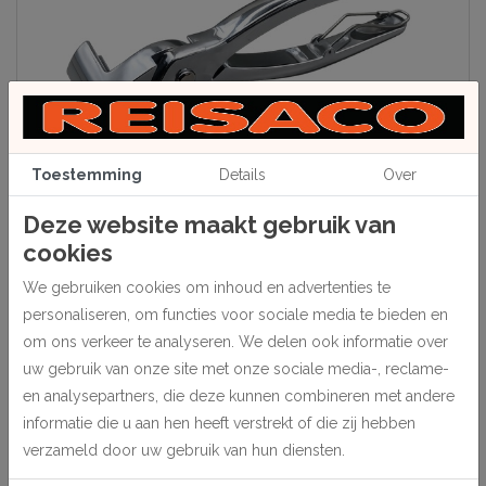
Toestemming
Details
Over
Deze website maakt gebruik van
cookies
We gebruiken cookies om inhoud en advertenties te
Beschrijving
personaliseren, om functies voor sociale media te bieden en
Verchroomde uitvoering met veer, budget kwaliteit.
om ons verkeer te analyseren. We delen ook informatie over
Lengte 20 cm, bekbreedte 6 cm.
uw gebruik van onze site met onze sociale media-, reclame-
1 stuk.
en analysepartners, die deze kunnen combineren met andere
informatie die u aan hen heeft verstrekt of die zij hebben
verzameld door uw gebruik van hun diensten.
Specificaties