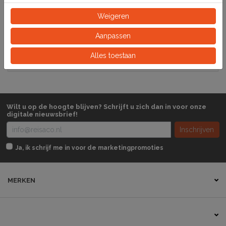
Specificaties
Weigeren
145310
Artikelnummer
Aanpassen
Zakje
Alles toestaan
Eeinheid
Wilt u op de hoogte blijven? Schrijft u zich dan in voor onze
digitale nieuwsbrief!
Inschrijven
Ja, ik schrijf me in voor de marketingpromoties
MERKEN