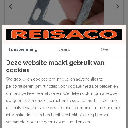
Toestemming
Details
Over
Deze website maakt gebruik van
cookies
We gebruiken cookies om inhoud en advertenties te
Beschrijving
personaliseren, om functies voor sociale media te bieden en
Voor het ophangen van doeken op spieraam zonder lijst. Omdat de
om ons verkeer te analyseren. We delen ook informatie over
bijgeleverde wandhaak geheel in de uitsparing van de hanger past,
uw gebruik van onze site met onze sociale media-, reclame-
komt het doek vlak tegen de wand te hangen. Compleet met 2
en analysepartners, die deze kunnen combineren met andere
kruiskopschroeven, schroeflengte 16 mm
informatie die u aan hen heeft verstrekt of die zij hebben
verzameld door uw gebruik van hun diensten.