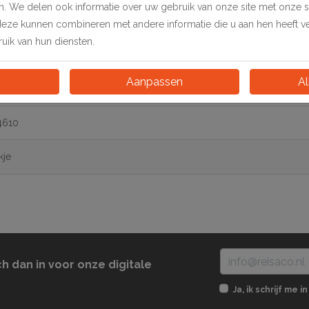
en. We delen ook informatie over uw gebruik van onze site met onze 
deze kunnen combineren met andere informatie die u aan hen heeft ver
ik van hun diensten.
Aanpassen
Al
4610
kje
ch dan in voor onze digitale
Ja, ik schrijf me