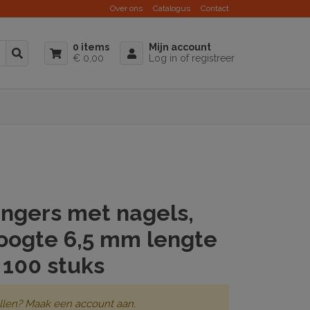
Over ons
Catalogus
Contact
0 items
Mijn account
€ 0,00
Log in of registreer
ngers met nagels,
oogte 6,5 mm lengte
 100 stuks
llen? Maak een account aan.