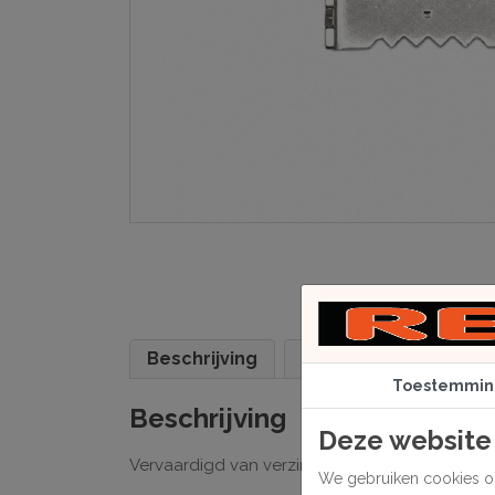
Beschrijving
Specificaties
Toestemmin
Beschrijving
Deze website
Vervaardigd van verzinkt staal, met vertanding 
We gebruiken cookies om