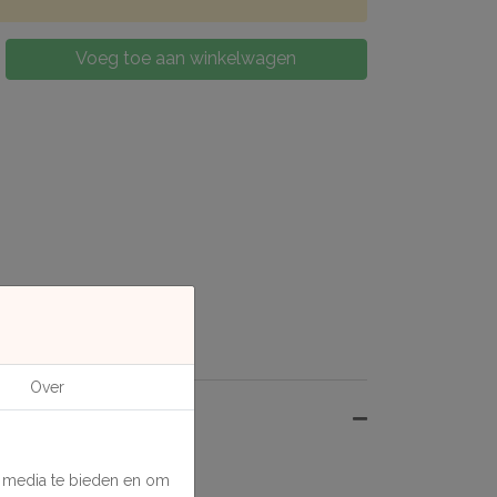
Voeg toe aan winkelwagen
Over
e media te bieden en om