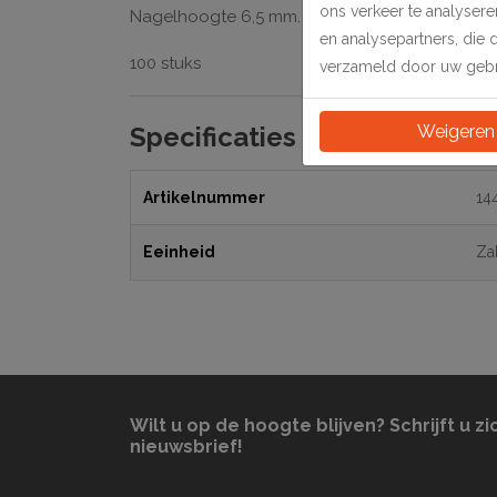
ons verkeer te analyser
Nagelhoogte 6,5 mm. Lengte 25 mm.
en analysepartners, die 
100 stuks
verzameld door uw gebru
Weigeren
Specificaties
Artikelnummer
14
Eeinheid
Za
Wilt u op de hoogte blijven? Schrijft u zi
nieuwsbrief!