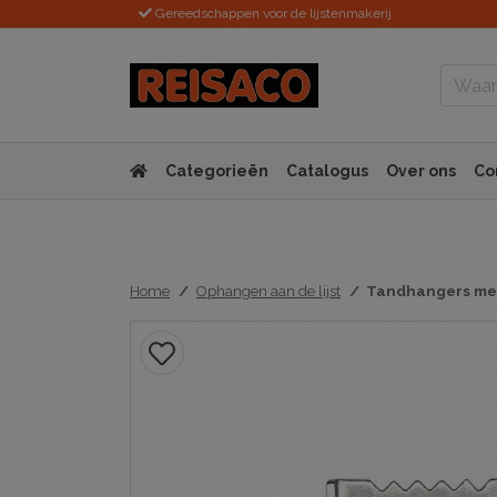
Gereedschappen voor de lijstenmakerij
Categorieën
Catalogus
Over ons
Co
Home
Ophangen aan de lijst
Tandhangers met 