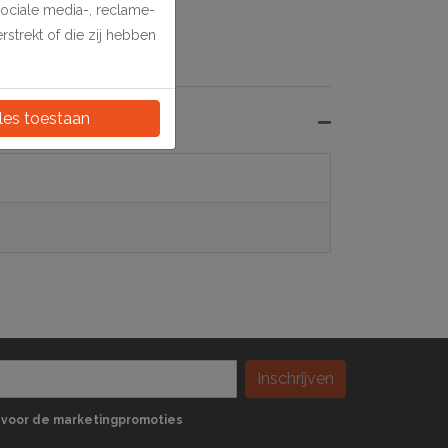
sociale media-, reclame-
strekt of die zij hebben
les toestaan
Inschrijven
 in voor de marketingpromoties